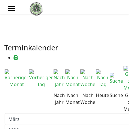
Terminkalender
Nach
Nach
Nach
Heute
Suche
G
Jahr
Monat
Woche
M