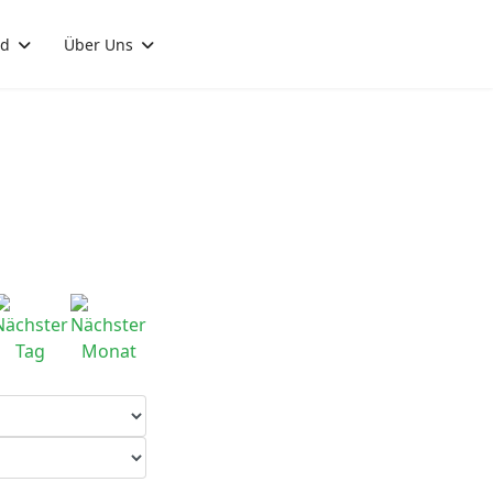
nd
Über Uns